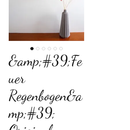
&amp;#39;Fe
uer
Regenbogen&a
mp;#39;