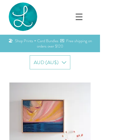
🏖️ Shop Prints + Card Bundles 💌 Free shipping on
orders over $120
AUD (AU$)